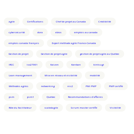
agile
Certifications
Chef de projet au Canada
Crédibilité
cybersécurité
dora
ebios
emplois au canada
emplois canada français
Expert méthode agile France-Canada
Gestion de projet
Gestion de projet agile
gestion de projet agile au Québec
IRCC
iso27001
Kaizen
Kanban
kintsugi
Lean management
Mise en réseau et visibilité
mobilité
Méthodes agiles
networking
nis2
PMI PMP
PMP certifié
psm
psm1
Québec
Recommandations d'affaires
Rôle du facilitateur
scaledagile
Scrum master certifié
Visibilité