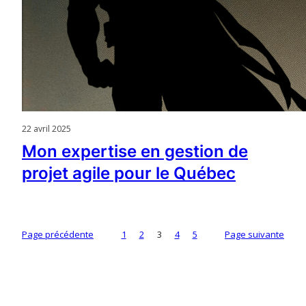
22 avril 2025
Mon expertise en gestion de
projet agile pour le Québec
Page précédente
1
2
3
4
5
Page suivante