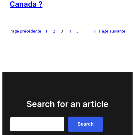
Canada ?
Page précédente
1
2
3
4
5
…
7
Page suivante
Search for an article
Search
Search