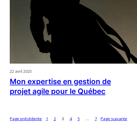
22 avril 2025
Mon expertise en gestion de
projet agile pour le Québec
Page précédente
1
2
3
4
5
…
7
Page suivante