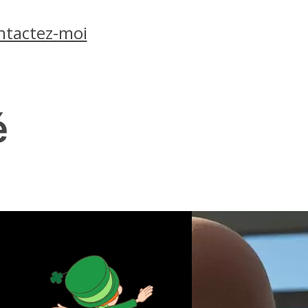
ntactez-moi
é