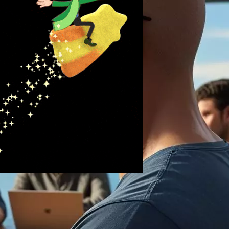
r l’art de se
r et convaincre les