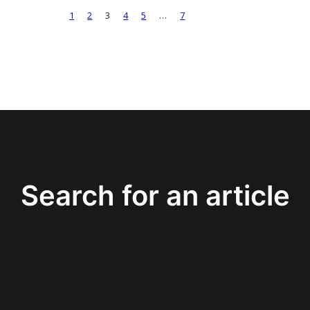
1
2
3
4
5
…
7
Search for an article