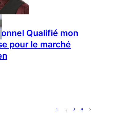
ionnel Qualifié mon
se pour le marché
en
1
…
3
4
5