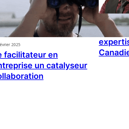
28 janvier 2025
Profess
experti
évrier 2025
Canadi
 facilitateur en
ntreprise un catalyseur
ollaboration